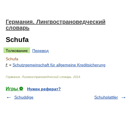
Германия. Лингвострановедческий
словарь
Schufa
Толкование
Перевод
Schufa
f
; =
Schutzgemeinschaft für allgemeine Kreditsicherung
Германия. Лингвострановедческий словарь
.
2014
.
Игры ⚽
Нужен реферат?
Schuddige
Schuhplattler