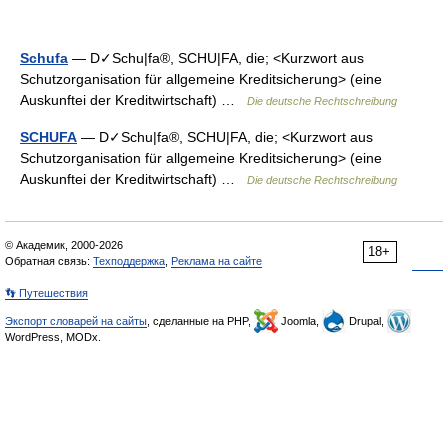
Schufa
— D✓Schu|fa®, SCHU|FA, die; <Kurzwort aus
Schutzorganisation für allgemeine Kreditsicherung> (eine
Auskunftei der Kreditwirtschaft) …
Die deutsche Rechtschreibung
SCHUFA
— D✓Schu|fa®, SCHU|FA, die; <Kurzwort aus
Schutzorganisation für allgemeine Kreditsicherung> (eine
Auskunftei der Kreditwirtschaft) …
Die deutsche Rechtschreibung
© Академик, 2000-2026
18+
Обратная связь:
Техподдержка
,
Реклама на сайте
👣 Путешествия
Экспорт словарей на сайты
, сделанные на PHP,
Joomla,
Drupal,
WordPress, MODx.